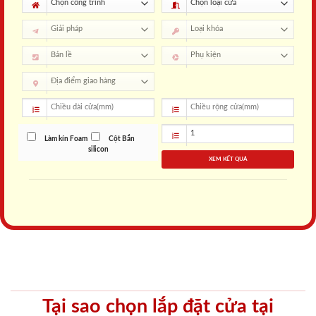
Làm kín Foam
Cột Bắn
silicon
XEM KẾT QUẢ
Tại sao chọn lắp đặt cửa tại