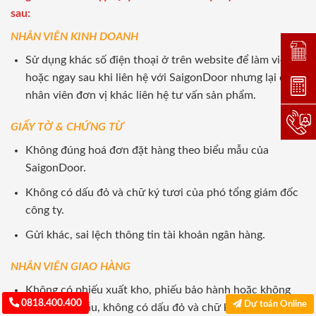
sau:
NHÂN VIÊN KINH DOANH
Đặt lị
Sử dụng khác số điện thoại ở trên website để làm việc
hoặc ngay sau khi liên hệ với SaigonDoor nhưng lại có
Dự toá
nhân viên đơn vị khác liên hệ tư vấn sản phẩm.
Hotlin
GIẤY TỜ & CHỨNG TỪ
Không đúng hoá đơn đặt hàng theo biểu mẫu của
SaigonDoor.
Không có dấu đỏ và chữ ký tươi của phó tổng giám đốc
công ty.
Gửi khác, sai lệch thông tin tài khoản ngân hàng.
NHÂN VIÊN GIAO HÀNG
Không có phiếu xuất kho, phiếu bảo hành hoặc không
0818.400.400
Dự toán Online
đúng kiểu mẫu, không có dấu đỏ và chữ ký tươi.