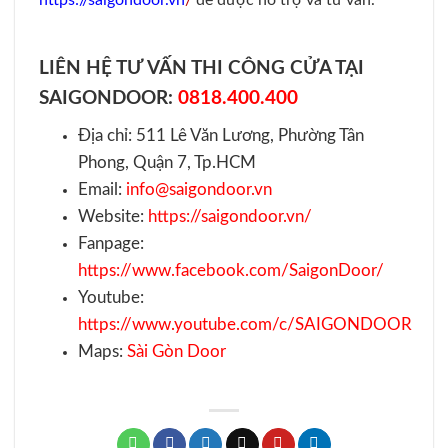
https://saigondoor.vn
/
để được hỗ trợ và tư vấn.
LIÊN HỆ TƯ VẤN THI CÔNG CỬA TẠI
SAIGONDOOR:
0818.400.400
Địa chỉ: 511 Lê Văn Lương, Phường Tân
Phong, Quận 7, Tp.HCM
Email:
info@saigondoor.vn
Website:
https://saigondoor.vn/
Fanpage:
https://www.facebook.com/SaigonDoor/
Youtube:
https://www.youtube.com/c/SAIGONDOOR
Maps:
Sài Gòn Door