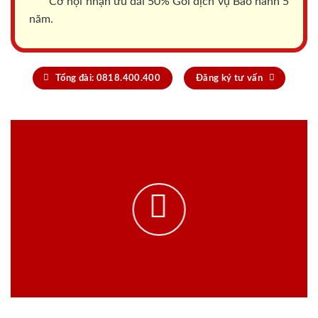
Cơ hội nhận ưu đãi 50% Gói dịch vụ Bảo hành 5
năm.
Tổng đài: 0818.400.400
Đăng ký tư vấn