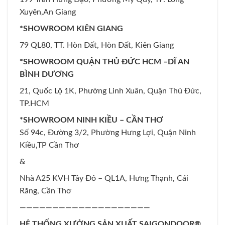
Xuyên,An Giang
*SHOWROOM KIÊN GIANG
79 QL80, TT. Hòn Đất, Hòn Đất, Kiên Giang
*SHOWROOM QUẬN THỦ ĐỨC HCM –DĨ AN
BÌNH DƯƠNG
21, Quốc Lộ 1K, Phường Linh Xuân, Quận Thủ Đức,
TP.HCM
*SHOWROOM NINH KIỀU – CẦN THƠ
Số 94c, Đường 3/2, Phường Hưng Lợi, Quận Ninh
Kiều,TP Cần Thơ
&
Nhà A25 KVH Tây Đô – QL1A, Hưng Thạnh, Cái
Răng, Cần Thơ
————————————————————
HỆ THỐNG XƯỞNG SẢN XUẤT SAIGONDOOR®