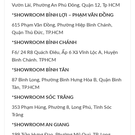
Vườn Lài, Phường An Phú Đông, Quận 12, Tp HCM
*SHOWROOM BÌNH LỢI – PHẠM VĂN ĐỒNG
615 Phạm Văn Đồng, Phường Hiệp Bình Chánh,
Quận Thủ Đức, TP.HCM
*SHOWROOM BÌNH CHÁNH
F6/ 24 R8 Quách Điêu, Ấp 6 Xã Vĩnh Lộc A, Huyện
Bình Chánh. TPHCM
*SHOWROOM BÌNH TÂN
87 Bình Long, Phường Bình Hưng Hòa B, Quận Bình
Tân, TP.HCM
*SHOWROOM SÓC TRĂNG
353 Phạm Hùng, Phường 8, Long Phú, Tỉnh Sóc
Trăng
*SHOWROOM AN GIANG
199 Trần Hưng Đạo, Phường Mỹ Quý, TP. Long