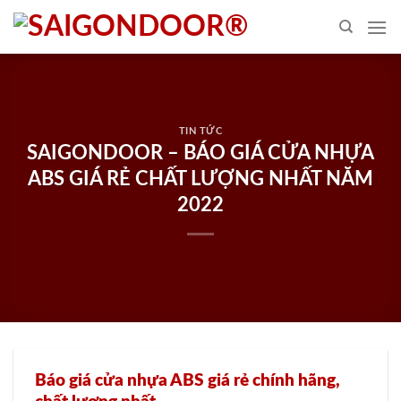
Skip
to
content
TIN TỨC
SAIGONDOOR – BÁO GIÁ CỬA NHỰA
ABS GIÁ RẺ CHẤT LƯỢNG NHẤT NĂM
2022
Báo giá cửa nhựa ABS giá rẻ chính hãng,