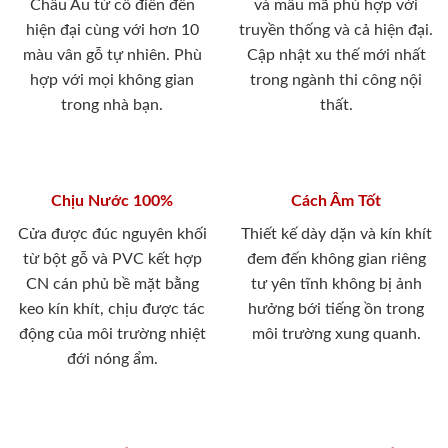
Châu Âu từ cổ điển đến
và mẫu mã phù hợp với
hiện đại cùng với hơn 10
truyền thống và cả hiện đại.
màu vân gỗ tự nhiên. Phù
Cập nhật xu thế mới nhất
hợp với mọi không gian
trong ngành thi công nội
trong nhà bạn.
thất.
Chịu Nước 100%
Cách Âm Tốt
Cửa được đúc nguyên khối
Thiết kế dày dặn và kín khít
từ bột gỗ và PVC kết hợp
đem đến không gian riêng
CN cán phủ bề mặt bằng
tư yên tĩnh không bị ảnh
keo kín khít, chịu được tác
hưởng bới tiếng ồn trong
động của môi trường nhiệt
môi trường xung quanh.
đới nóng ẩm.