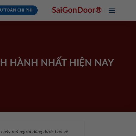
SaiGonDoor®
Ự TOÁN CHI PHÍ
NH HÀNH NHẤT HIỆN NAY
g cháy mà người dùng được bảo vệ