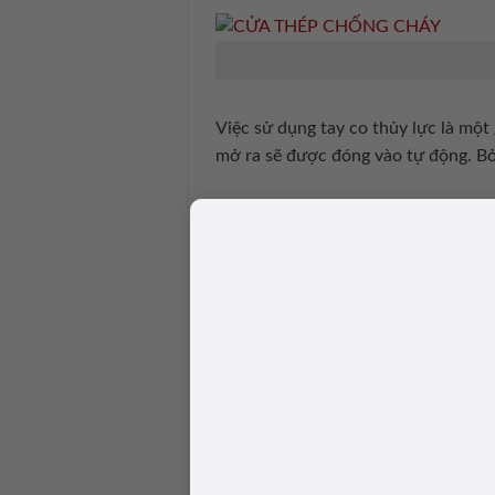
Việc sử dụng tay co thủy lực là một
mở ra sẽ được đóng vào tự động. Bở
7. Cửa chống cháy t
Với thiết kế âm sâu vào bên trong 
vướng víu với nhà có trẻ nhỏ sẽ khôn
8. Cửa thép chống c