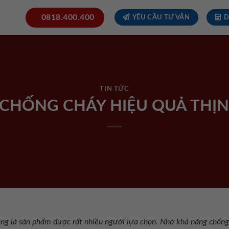
0818.400.400
YÊU CẦU TƯ VẤN
D
TIN TỨC
 CHỐNG CHÁY HIỆU QUẢ THỊ
ng là sản phẩm được rất nhiều người lựa chọn. Nhờ khả năng chốn