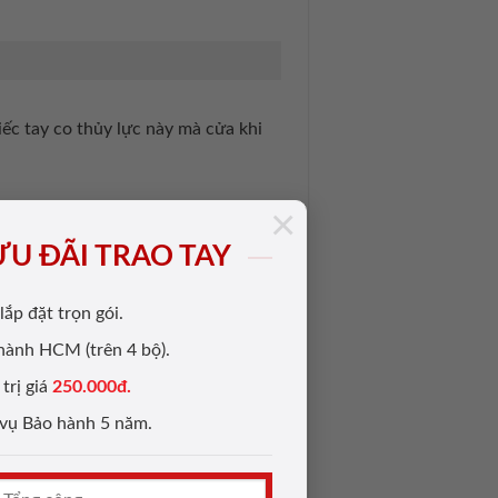
iếc tay co thủy lực này mà cửa khi
×
ƯU ĐÃI TRAO TAY
lắp đặt trọn gói.
thành HCM (trên 4 bộ).
y nắm âm cũng dễ sử dụng lại không
trị giá
250.000đ.
 vụ Bảo hành 5 năm.