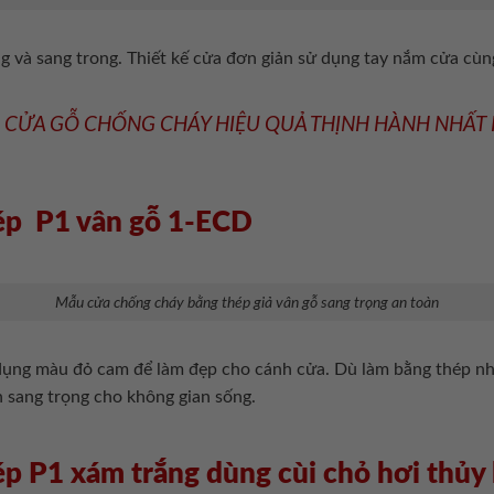
g và sang trong. Thiết kế cửa đơn giản sử dụng tay nắm cửa cù
 CỬA GỖ CHỐNG CHÁY HIỆU QUẢ THỊNH HÀNH NHẤT 
hép P1 vân gỗ 1-ECD
Mẫu cửa chống cháy bằng thép giả vân gỗ sang trọng an toàn
ử dụng màu đỏ cam để làm đẹp cho cánh cửa. Dù làm bằng thép n
n sang trọng cho không gian sống.
ép P1 xám trắng dùng cùi chỏ hơi thủy