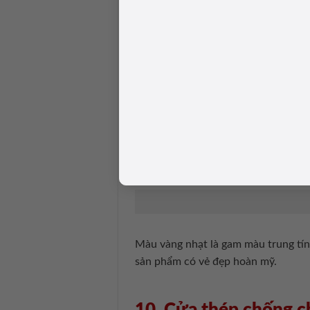
Màu đỏ đậm cũng là gam màu được 
quan sát tình hình bên ngoài. Không
9. Cửa thép chống c
Màu vàng nhạt là gam màu trung tí
sản phẩm có vẻ đẹp hoàn mỹ.
10. Cửa thép chống c