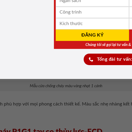
Mẫu cửa chống cháy màu đỏ đậm sử dụng cùi chỏ hơi thủy lực
nhiều khách hàng lựa chọn. Cánh
cửa chống cháy
thiết kế đơn g
 chỉ thế còn góp phần trang trí tăng tăng thêm vẻ đẹp cho bộ cử
Chúng tôi sẽ gọi lại tư vấn 
Tổng đài tư vấn
háy P1G1 kính chống cháy -ECD
Mẫu cửa chống cháy màu vàng nhạt 1 cánh
nh phù hợp với mọi phong cách thiết kế. Màu sắc nhẹ nhàng kế
háy P1G1 tay co thủy lực-ECD