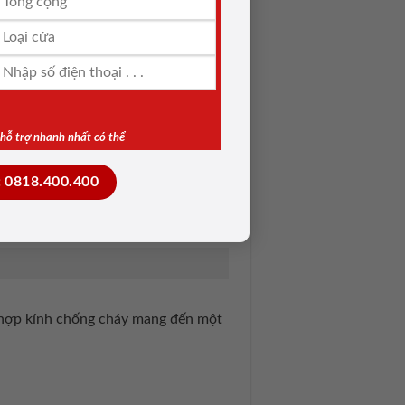
iản kết hợp với ô kính giúp việc
a.
& hỗ trợ nhanh nhất có thể
: 0818.400.400
t hợp kính chống cháy mang đến một