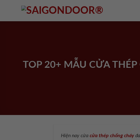
Skip
to
content
TOP 20+ MẪU CỬA THÉP
Hiện nay cửa
cửa thép chống cháy
đa