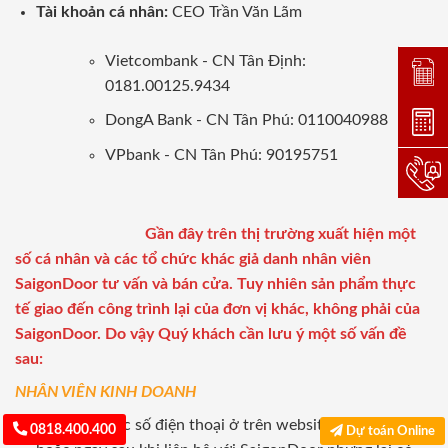
Tài khoản cá nhân:
CEO Trần Văn Lãm
Vietcombank - CN Tân Định:
Đặt lị
0181.00125.9434
DongA Bank - CN Tân Phú: 0110040988
Dự toá
VPbank - CN Tân Phú: 90195751
Hotlin
Gần đây trên thị trường xuất hiện một
số cá nhân và các tổ chức khác giả danh nhân viên
SaigonDoor tư vấn và bán cửa. Tuy nhiên sản phẩm thực
tế giao đến công trình lại của đơn vị khác, không phải của
SaigonDoor. Do vậy Quý khách cần lưu ý một số vấn đề
sau:
NHÂN VIÊN KINH DOANH
Sử dụng khác số điện thoại ở trên website để làm việc
0818.400.400
Dự toán Online