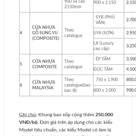
900 và cao
900 x 2.150
2.15
2150mm
SYB (PHỦ
2.70
VÂN)
CỬA NHỰA
Theo
4
GỖ SUNG YU
SYA (SƠN)
2.95
catalogue
(COMPOSITE)
LX (Luxury
3.25
cao cấp)
ÉP TẤM
3.50
CỬA NHỰA
Theo
5
COMPOSITE
catalogue
ĐÚC TẤM
4.50
Theo
750 x 1.900
800.
CỬA NHỰA
6
catalogue(bao
MALAYSIA
800 x 2.000
900.
bản lề)
Ghi chú
: Khung bao xốp cộng thêm
250.000
VNĐ/bộ
. Đơn giá trên áp dụng cho các kiểu
Model tiêu chuẩn, các kiểu Model có làm lá