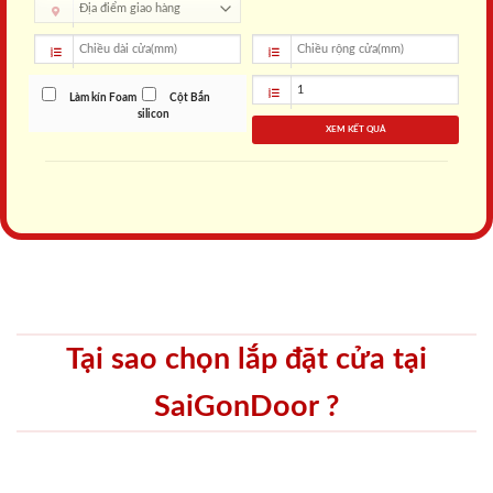
Làm kín Foam
Cột Bắn
silicon
XEM KẾT QUẢ
Tại sao chọn lắp đặt cửa tại
SaiGonDoor ?