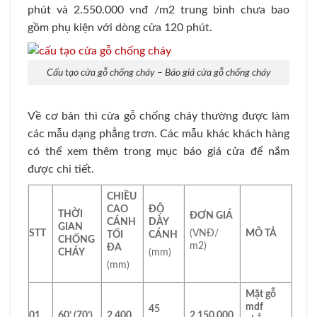
phút và 2.550.000 vnđ /m2 trung bình chưa bao
gồm phụ kiện với dòng cửa 120 phút.
Cấu tạo cửa gỗ chống cháy – Báo giá cửa gỗ chống cháy
Về cơ bản thì cửa gỗ chống cháy thường được làm
các mẫu dạng phẳng trơn. Các mẫu khác khách hàng
có thể xem thêm trong mục báo giá cửa để nắm
được chi tiết.
CHIỀU
CAO
ĐỘ
THỜI
ĐƠN GIÁ
CÁNH
DÀY
GIAN
STT
MÔ TẢ
(VNĐ/
TỐI
CÁNH
CHỐNG
m
2
)
ĐA
CHÁY
(mm)
(mm)
Mặt gỗ
mdf
45
01
60’ (70’)
2.400
2.150.000