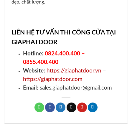
cháy
đã có uy tín hơn 10 năm trên thị trường và hàng triệu
khách hàng và đại lý tin tưởng lựa chọn. Cho đến nay
chúng tôi sở hữu hơn 10 showroom và 4 nhà máy - xưởng
sản xuất nằm ở vị trí trung tâm thành phố Hồ Chí Minh và
& tại ngoại thành.
Mang sứ mệnh
nâng cao chất lượng cuộc sống
thông qua
việc cung cấp các sản phẩm chất lượng cao, đáp ứng mọi
yêu cầu khắc khe của khách hàng.
SaigonDoor
cam kết đem
đến cho quý khách hàng sự hài lòng tuyệt đối. Cam kết chất
lượng dịch vụ, giá thành & chính sách chăm sóc khách hàng
luôn tốt nhất tại Việt Nam.
Cơ hội nhận ƯU ĐÃI tháng
8/2026
Giảm giá lên đến
25%
khi thiết kế lắp đặt trọn
gói.