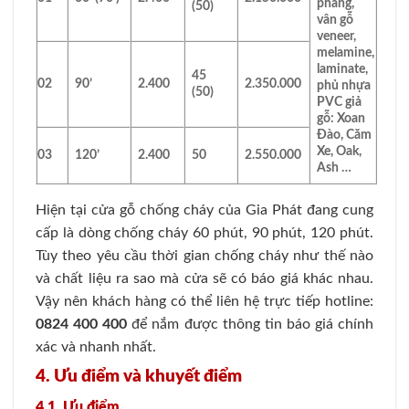
phẳng,
(50)
vân gỗ
veneer,
melamine,
laminate,
45
02
90’
2.400
2.350.000
phủ nhựa
(50)
PVC giả
gỗ: Xoan
Đào, Căm
Xe, Oak,
03
120’
2.400
50
2.550.000
Ash …
Hiện tại cửa gỗ chống cháy của Gia Phát đang cung
cấp là dòng chống cháy 60 phút, 90 phút, 120 phút.
Tùy theo yêu cầu thời gian chống cháy như thế nào
và chất liệu ra sao mà cửa sẽ có báo giá khác nhau.
Vậy nên khách hàng có thể liên hệ trực tiếp hotline:
0824 400 400
để nắm được thông tin báo giá chính
xác và nhanh nhất.
4. Ưu điểm và khuyết điểm
4.1. Ưu điểm