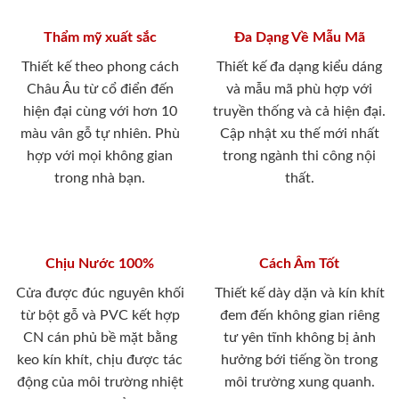
Độ bền vượt trội
An toàn cho sức khỏe
Chống nước tuyệt đối
Không chưa hàm lượng
100%. Không cong vênh,
Formandegyd như các dòng
không co ngót, chống mối
cửa gỗ công nghiệp truyền
mọt, ẩm mốc. Cách âm tốt,
thống, thân thiện với môi
cho độ bền lên tới >20
trường, an toàn cho sức
năm.
khỏe.
Chứng chỉ - Chứng nhận