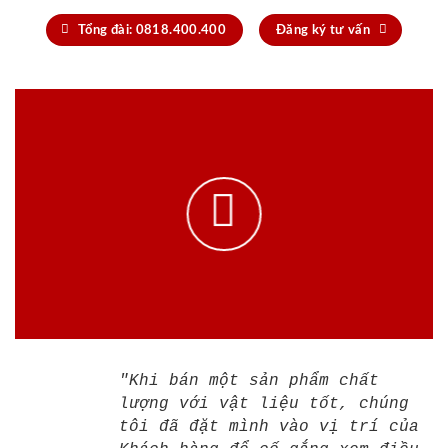
Công cụ dự toán chi phí
online
Làm kín Foam
Cột Bắn
silicon
XEM KẾT QUẢ