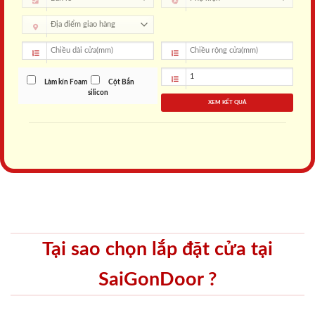
Chịu Nước 100%
Cách Âm Tốt
Cửa được đúc nguyên khối
Thiết kế dày dặn và kín khít
từ bột gỗ và PVC kết hợp
đem đến không gian riêng
CN cán phủ bề mặt bằng
tư yên tĩnh không bị ảnh
keo kín khít, chịu được tác
hưởng bới tiếng ồn trong
động của môi trường nhiệt
môi trường xung quanh.
đới nóng ẩm.
Vật liệu chống cháy
Không cong vênh mối mọt
Cách nhiệt tốt, hạn chế
Thiết kế bằng gỗ công
cháy lan, được chứng nhận
nghiệp đặc biệt nên sản
bởi KFI (Viện kỹ thuật công
phẩm nói không với cong
nghiệp Phòng cháy chữa
vênh và mối mọt như gỗ tự
cháy Hàn Quốc).
nhiên hay mắc phải.