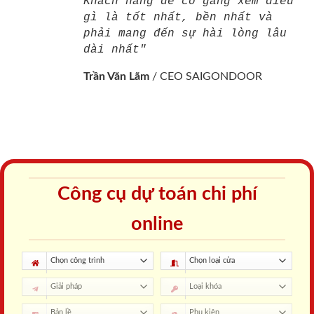
Tại sao chọn lắp đặt cửa tại
SaiGonDoor ?
Thẩm mỹ xuất sắc
Đa Dạng Về Mẫu Mã
Thiết kế theo phong cách
Thiết kế đa dạng kiểu dáng
Châu Âu từ cổ điển đến
và mẫu mã phù hợp với
hiện đại cùng với hơn 10
truyền thống và cả hiện đại.
màu vân gỗ tự nhiên. Phù
Cập nhật xu thế mới nhất
hợp với mọi không gian
trong ngành thi công nội
trong nhà bạn.
thất.