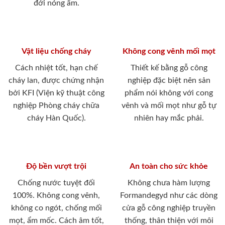
THƯƠNG HIỆU TIN DÙNG
ISO 9001
2021
VIETCERT
ASEAN BRANDS AWARD
2021
ASEAN STRONG 2020