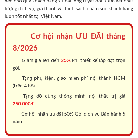
"Khi bán một sản phẩm chất
lượng với vật liệu tốt, chúng
tôi đã đặt mình vào vị trí của
Khách hàng để cố gắng xem điều
gì là tốt nhất, bền nhất và
phải mang đến sự hài lòng lâu
dài nhất"
Trần Văn Lãm
/
CEO SAIGONDOOR