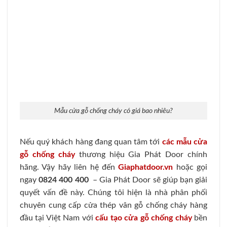
https://giaphatdoor.com
Email:
sales.giaphatdoor@gmail.com
SAIGONDOOR - NHÀ SẢN XUẤT CỬA
GỖ, CỬA NHỰA, CỬA CHỐNG CHÁY
SaigonDoor®
là nhà sản xuất cửa gỗ, cửa nhựa, cửa chống