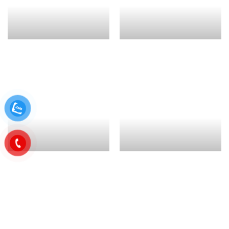
Chung Cư Blue Sapphire
Regent Resorts Phú Quốc
Bình Phú, Quận 6
Sky Villas Regent
Green Valley – Phú Mỹ
Residences Phú Quốc
Hưng