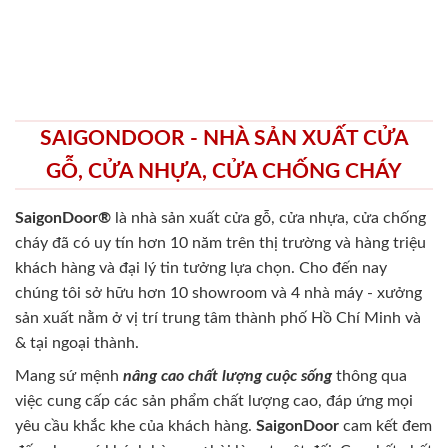
Tặng phụ kiện, giao miễn phí nội thành HCM
(trên 4 bộ).
Tặng đồ dùng thông minh nội thất trị giá
250.000đ.
Cơ hội nhận ưu đãi 50% Gói dịch vụ Bảo hành 5
năm.
Tổng đài: 0818.400.400
Đăng ký tư vấn