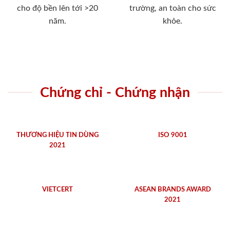
Nhà máy - Xưởng sản xuất
Nhà máy sản xuất Cửa SaiGonDoor được đặt tại Thạnh
Xuân, Quận 12, TP.Hồ Chí Minh. Với diện tích 20.000 m2,
dây truyền sản xuất đồng bộ các sản phẩm cửa gỗ ,cửa
nhựa, cửa thép chống cháy. Với sản lượng và thị phần nằm
trong top những công ty đứng đầu về ngành sản xuất cung
ứng cửa ngoài thị trường miền Nam.
Bên cạnh dây truyền công nghệ hiện đại,
SaiGonDoor
còn
có đội ngũ kỹ thuật viên lành nghề nhiều năm trong lĩnh
vực sản xuất đồ gỗ nội thất gỗ tự nhiên. Với dòng gỗ tự
nhiên dòng sản phẩm
SaiGonDoor
đã có mặt đáp ứng trong
rất nhiều công trình lớn nhỏ. Hệ thống sản phẩm của
SaiGonDoor
đa dạng phong phú với nhiều chất liệu cửa dễ
dàng đáp ứng mọi yêu cầu từ khách hàng và các chủ đầu tư
dự án. Với dòng gỗ công nghiệp chịu nước đang chiếm vị trí
chủ đạo, tiên phong với thị phần dẫn đầu trong toàn ngành