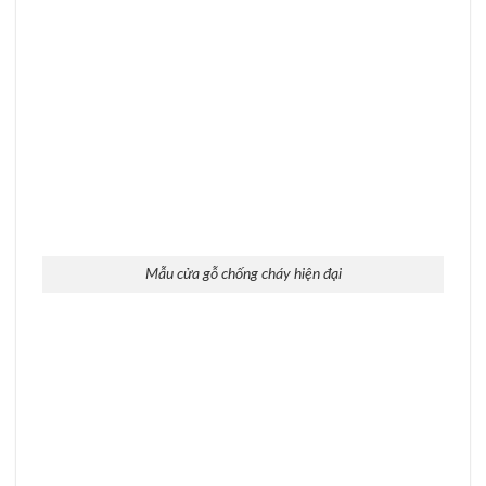
Mẫu cửa gỗ chống cháy giúp kéo dài thời gian thoát hiểm
Mẫu cửa gỗ chống cháy bền chắc, an toàn