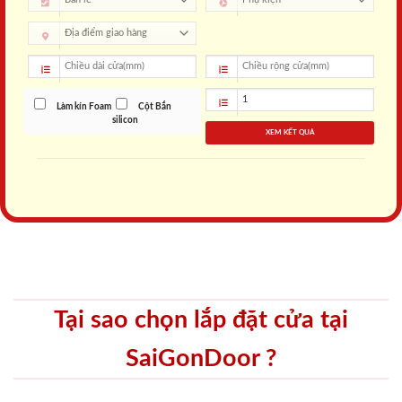
Làm kín Foam
Cột Bắn
silicon
XEM KẾT QUẢ
Tại sao chọn lắp đặt cửa tại
SaiGonDoor ?