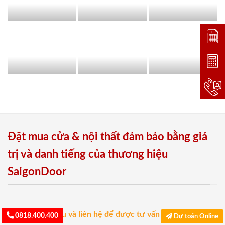
Đặt lị
Dự toá
Hotlin
Đặt mua cửa & nội thất đảm bảo bằng giá
trị và danh tiếng của thương hiệu
SaigonDoor
1. Lựa chọn mẫu và liên hệ để được tư vấn miễn phí
0818.400.400
Dự toán Online