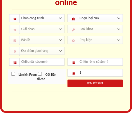
online
Làm kín Foam
Cột Bắn
silicon
XEM KẾT QUẢ