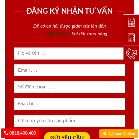
ĐĂNG KÝ NHẬN TƯ VẤN
Đặt lị
Để có cơ hội được giảm trừ lên đến
1.000.000đ
khi đặt mua hàng.
Dự toá
Hotlin
0818.400.400
Dự toán Online