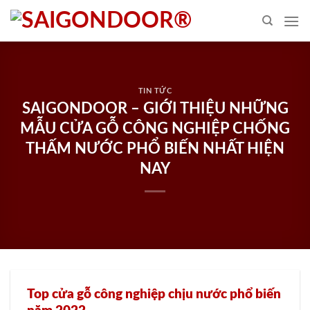
Skip
to
content
TIN TỨC
SAIGONDOOR – GIỚI THIỆU NHỮNG
MẪU CỬA GỖ CÔNG NGHIỆP CHỐNG
THẤM NƯỚC PHỔ BIẾN NHẤT HIỆN
NAY
Top cửa gỗ công nghiệp chịu nước phổ biến