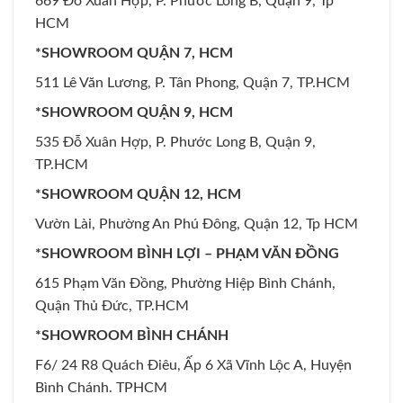
669 Đỗ Xuân Hợp, P. Phước Long B, Quận 9, Tp
HCM
*SHOWROOM QUẬN 7, HCM
511 Lê Văn Lương, P. Tân Phong, Quận 7, TP.HCM
*SHOWROOM QUẬN 9, HCM
535 Đỗ Xuân Hợp, P. Phước Long B, Quận 9,
TP.HCM
*SHOWROOM QUẬN 12, HCM
Vườn Lài, Phường An Phú Đông, Quận 12, Tp HCM
*SHOWROOM BÌNH LỢI – PHẠM VĂN ĐỒNG
615 Phạm Văn Đồng, Phường Hiệp Bình Chánh,
Quận Thủ Đức, TP.HCM
*SHOWROOM BÌNH CHÁNH
F6/ 24 R8 Quách Điêu, Ấp 6 Xã Vĩnh Lộc A, Huyện
Bình Chánh. TPHCM