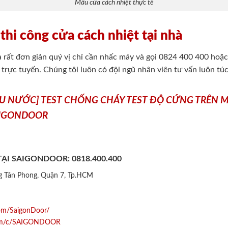
Mẫu cửa cách nhiệt thực tế
 thi công cửa cách nhiệt tại nhà
hà rất đơn giản quý vị chỉ cần nhấc máy và gọi 0824 400 400 hoặc
trực tuyến. Chúng tôi luôn có đội ngũ nhân viên tư vấn luôn tú
ỊU NƯỚC] TEST CHỐNG CHÁY TEST ĐỘ CỨNG TRÊN 
AIGONDOOR
 TẠI SAIGONDOOR:
0818.400.400
ng Tân Phong, Quận 7, Tp.HCM
om/SaigonDoor/
com/c/SAIGONDOOR