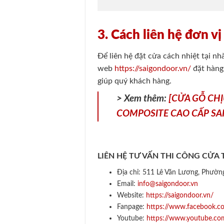
3. Cách liên hệ đơn vị
Để liên hệ đặt cửa cách nhiệt tại n
web
https://saigondoor.vn/
đặt hàng 
giúp quý khách hàng.
> Xem thêm:
[CỬA GỖ CH
COMPOSITE CAO CẤP S
LIÊN HỆ TƯ VẤN THI CÔNG CỬA
Địa chỉ: 511 Lê Văn Lương, Phườ
Email:
info@saigondoor.vn
Website:
https://saigondoor.vn/
Fanpage:
https://www.facebook.c
Youtube:
https://www.youtube.