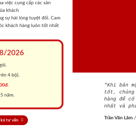
a việc cung cấp các sản
của khách
 sự hài lòng tuyệt đối. Cam
sóc khách hàng luôn tốt nhất
8/2026
gói.
ên 4 bộ).
00đ.
"Khi bán m
tốt, chúng
 5 năm.
hàng để cố
nhất và ph
Trần Văn Lãm
ký tư vấn