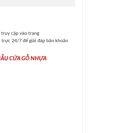
 truy cập vào trang
c trực 24/7 để giải đáp băn khoăn
MẪU CỬA GỖ NHỰA